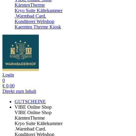
KärntenTherme
Kryo Suite Kältekammer
.Warmbad Card.
Konditorei Webshop
Kaernten Therme Kiosk
Login
0
€
0,00
Direkt zum Inhalt
GUTSCHEINE
VIBE Online Shop
VIBE Online Shop
KärntenTherme
Kryo Suite Kältekammer
.Warmbad Card.
Konditorei Webshop