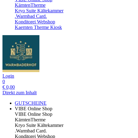
KärntenTherme
Kryo Suite Kältekammer
.Warmbad Card.
Konditorei Webshop
Kaernten Therme Kiosk
Login
0
€
0,00
Direkt zum Inhalt
GUTSCHEINE
VIBE Online Shop
VIBE Online Shop
KärntenTherme
Kryo Suite Kältekammer
.Warmbad Card.
Konditorei Webshop