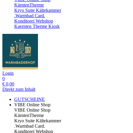
KärntenTherme
Kryo Suite Kältekammer
.Warmbad Card.
Konditorei Webshop
Kaernten Therme Kiosk
Login
0
€
0,00
Direkt zum Inhalt
GUTSCHEINE
VIBE Online Shop
VIBE Online Shop
KärntenTherme
Kryo Suite Kältekammer
.Warmbad Card.
Konditorei Webshop