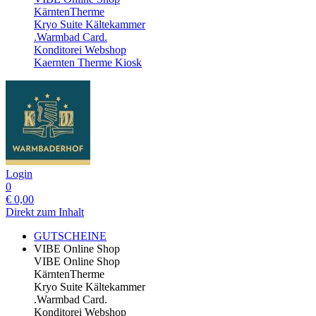
KärntenTherme
Kryo Suite Kältekammer
.Warmbad Card.
Konditorei Webshop
Kaernten Therme Kiosk
Login
0
€
0,00
Direkt zum Inhalt
GUTSCHEINE
VIBE Online Shop
VIBE Online Shop
KärntenTherme
Kryo Suite Kältekammer
.Warmbad Card.
Konditorei Webshop