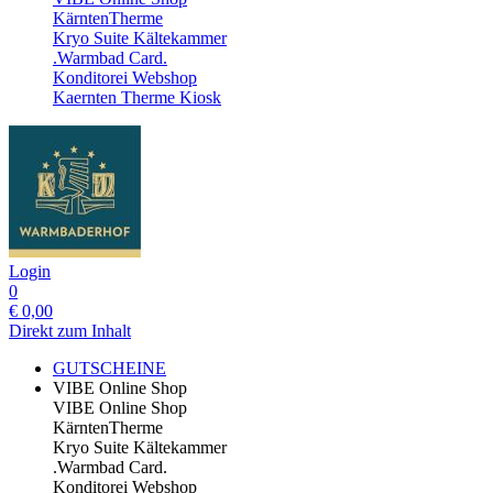
KärntenTherme
Kryo Suite Kältekammer
.Warmbad Card.
Konditorei Webshop
Kaernten Therme Kiosk
Login
0
€
0,00
Direkt zum Inhalt
GUTSCHEINE
VIBE Online Shop
VIBE Online Shop
KärntenTherme
Kryo Suite Kältekammer
.Warmbad Card.
Konditorei Webshop