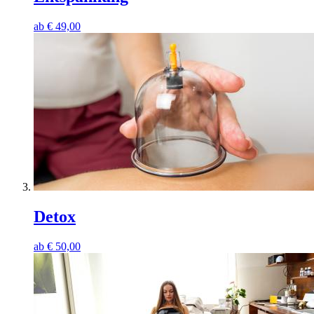
ab
€
49,00
Detox
ab
€
50,00