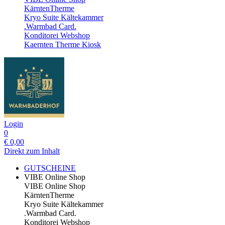
KärntenTherme
Kryo Suite Kältekammer
.Warmbad Card.
Konditorei Webshop
Kaernten Therme Kiosk
Login
0
€
0,00
Direkt zum Inhalt
GUTSCHEINE
VIBE Online Shop
VIBE Online Shop
KärntenTherme
Kryo Suite Kältekammer
.Warmbad Card.
Konditorei Webshop