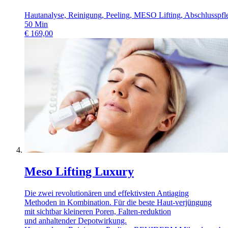
Hautanalyse, Reinigung, Peeling, MESO Lifting, Abschlusspfl
50
Min
€
169,00
Meso Lifting Luxury
Die zwei revolutionären und effektivsten Antiaging
Methoden in Kombination. Für die beste Haut-verjüngung
mit sichtbar kleineren Poren, Falten-reduktion
und anhaltender Depotwirkung.