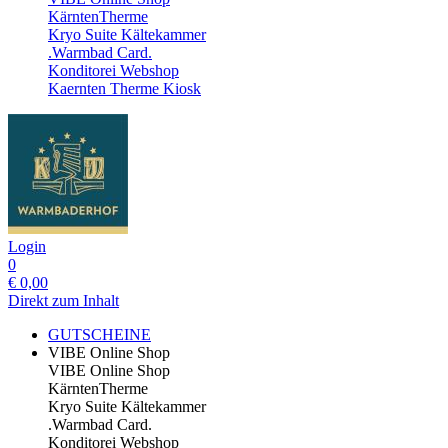
KärntenTherme
Kryo Suite Kältekammer
.Warmbad Card.
Konditorei Webshop
Kaernten Therme Kiosk
Login
0
€
0,00
Direkt zum Inhalt
GUTSCHEINE
VIBE Online Shop
VIBE Online Shop
KärntenTherme
Kryo Suite Kältekammer
.Warmbad Card.
Konditorei Webshop