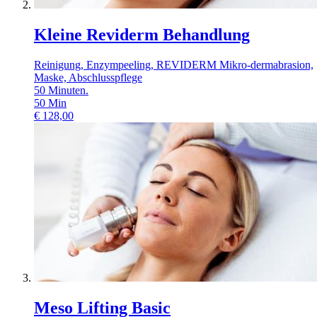
Kleine Reviderm Behandlung
Reinigung, Enzympeeling, REVIDERM Mikro-dermabrasion,
Maske, Abschlusspflege
50 Minuten.
50
Min
€
128,00
Meso Lifting Basic