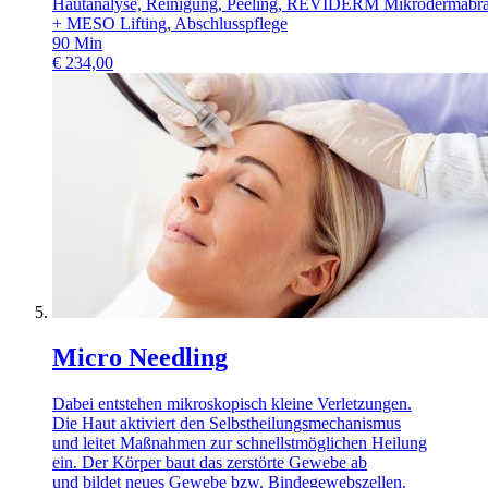
Hautanalyse, Reinigung, Peeling, REVIDERM Mikrodermabra
+ MESO Lifting, Abschlusspflege
90
Min
€
234,00
Micro Needling
Dabei entstehen mikroskopisch kleine Verletzungen.
Die Haut aktiviert den Selbstheilungsmechanismus
und leitet Maßnahmen zur schnellstmöglichen Heilung
ein. Der Körper baut das zerstörte Gewebe ab
und bildet neues Gewebe bzw. Bindegewebszellen.