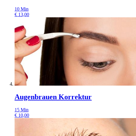
10
Min
€
13,00
Augenbrauen Korrektur
15
Min
€
10,00