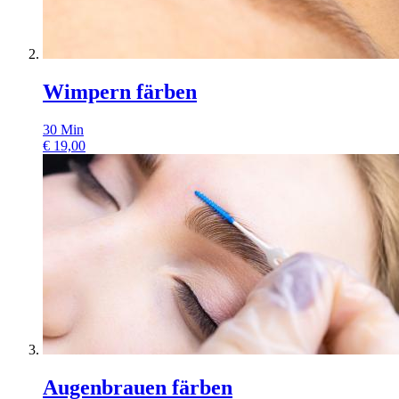
Wimpern färben
30
Min
€
19,00
Augenbrauen färben