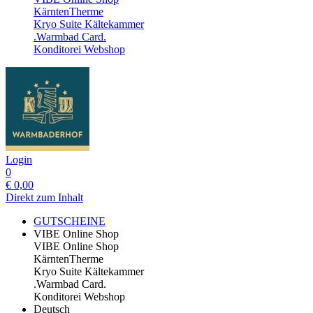
KärntenTherme
Kryo Suite Kältekammer
.Warmbad Card.
Konditorei Webshop
Login
0
€
0,00
Direkt zum Inhalt
GUTSCHEINE
VIBE Online Shop
VIBE Online Shop
KärntenTherme
Kryo Suite Kältekammer
.Warmbad Card.
Konditorei Webshop
Deutsch