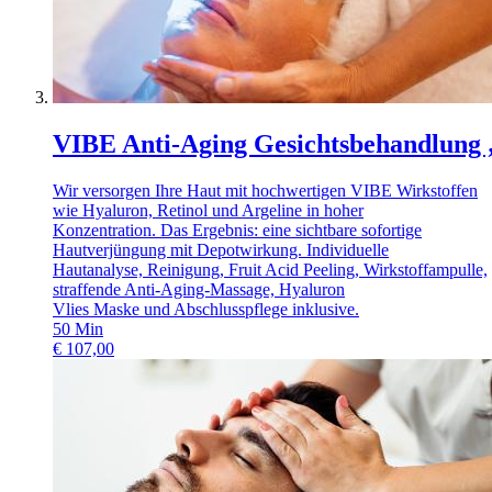
VIBE Anti-Aging Gesichtsbehandlung „
Wir versorgen Ihre Haut mit hochwertigen VIBE Wirkstoffen
wie Hyaluron, Retinol und Argeline in hoher
Konzentration. Das Ergebnis: eine sichtbare sofortige
Hautverjüngung mit Depotwirkung. Individuelle
Hautanalyse, Reinigung, Fruit Acid Peeling, Wirkstoffampulle,
straffende Anti-Aging-Massage, Hyaluron
Vlies Maske und Abschlusspflege inklusive.
50
Min
€
107,00