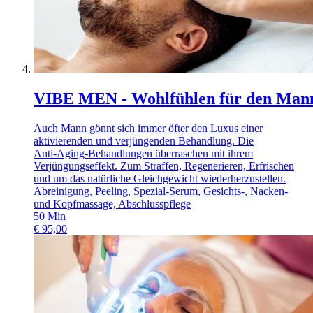
VIBE MEN - Wohlfühlen für den Man
Auch Mann gönnt sich immer öfter den Luxus einer
aktivierenden und verjüngenden Behandlung. Die
Anti-Aging-Behandlungen überraschen mit ihrem
Verjüngungseffekt. Zum Straffen, Regenerieren, Erfrischen
und um das natürliche Gleichgewicht wiederherzustellen.
Abreinigung, Peeling, Spezial-Serum, Gesichts-, Nacken-
und Kopfmassage, Abschlusspflege
50
Min
€
95,00