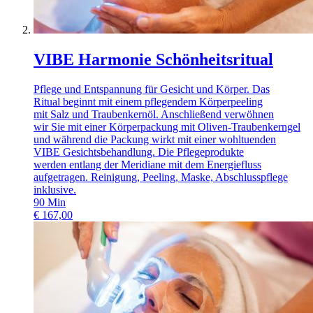
VIBE Harmonie Schönheitsritual
Pflege und Entspannung für Gesicht und Körper. Das
Ritual beginnt mit einem pflegendem Körperpeeling
mit Salz und Traubenkernöl. Anschließend verwöhnen
wir Sie mit einer Körperpackung mit Oliven-Traubenkerngel
und während die Packung wirkt mit einer wohltuenden
VIBE Gesichtsbehandlung. Die Pflegeprodukte
werden entlang der Meridiane mit dem Energiefluss
aufgetragen. Reinigung, Peeling, Maske, Abschlusspflege
inklusive.
90
Min
€
167,00