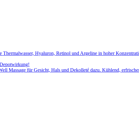
e Thermalwasser, Hyaluron, Retinol und Argeline in hoher Konzentrati
t Depotwirkung!
Well Massage für Gesicht, Hals und Dekolleté dazu. Kühlend, erfrische