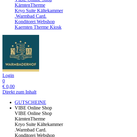
KärntenTherme
Kryo Suite Kältekammer
.Warmbad Card.
Konditorei Webshop
Kaernten Therme Kiosk
Login
0
€
0,00
Direkt zum Inhalt
GUTSCHEINE
VIBE Online Shop
VIBE Online Shop
KärntenTherme
Kryo Suite Kältekammer
.Warmbad Card.
Konditorei Webshop