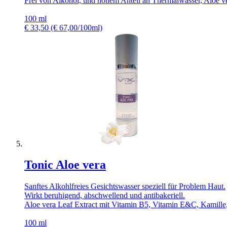
Frei von Alkohol, und höhem Anteil an Thermalwasser, Aloe ve
100 ml
€
33,50
(€ 67,00/100ml)
Tonic Aloe vera
Sanftes Alkohlfreies Gesichtswasser speziell für Problem Haut.
Wirkt beruhigend, abschwellend und antibakeriell.
Aloe vera Leaf Extract mit Vitamin B5, Vitamin E&C, Kamille,
100 ml