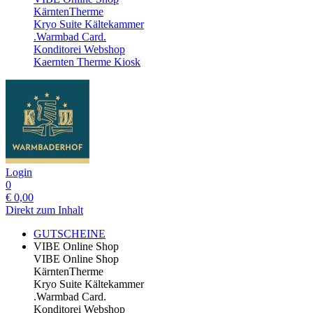
KärntenTherme
Kryo Suite Kältekammer
.Warmbad Card.
Konditorei Webshop
Kaernten Therme Kiosk
Login
0
€
0,00
Direkt zum Inhalt
GUTSCHEINE
VIBE Online Shop
VIBE Online Shop
KärntenTherme
Kryo Suite Kältekammer
.Warmbad Card.
Konditorei Webshop