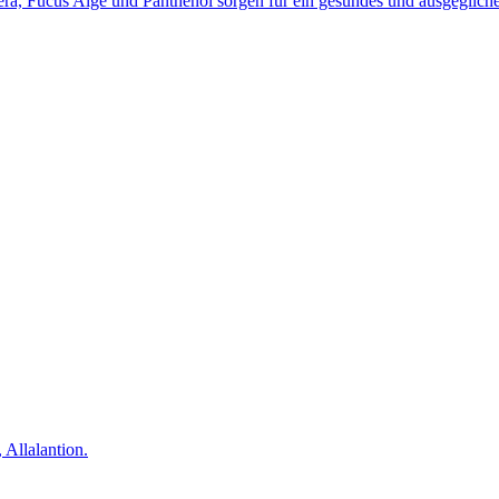
ra, Fucus Alge und Panthenol sorgen für ein gesundes und ausgeglich
 Allalantion.