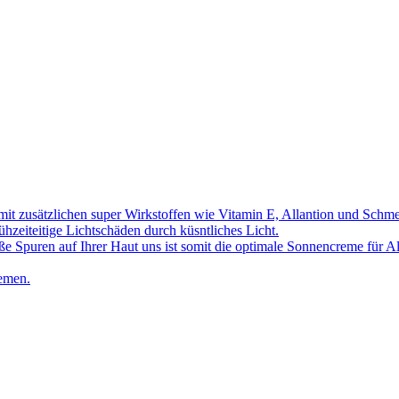
t zusätzlichen super Wirkstoffen wie Vitamin E, Allantion und Schmet
hzeiteitige Lichtschäden durch küsntliches Licht.
iße Spuren auf Ihrer Haut uns ist somit die optimale Sonnencreme für A
remen.