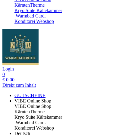
KärntenTherme
Kryo Suite Kältekammer
.Warmbad Card.
Konditorei Webshop
Login
0
€
0,00
Direkt zum Inhalt
GUTSCHEINE
VIBE Online Shop
VIBE Online Shop
KärntenTherme
Kryo Suite Kältekammer
.Warmbad Card.
Konditorei Webshop
Deutsch